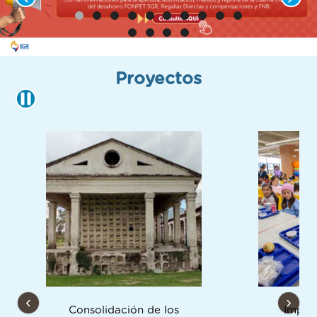
navegación
Proyectos
Pause
Consolidación de los
Imple