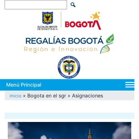
Pasar
Search
al
contenido
principal
Main
navi
Sobrescribir
Bogota en el sgr
Asignaciones
Inicio
enlaces
de
ayuda
a
la