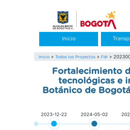
Pasar
al
contenido
principal
Main
Inicio
Transp
navigation
Sobrescribir
20230
Inicio
Todos los Proyectos
Fdr
enlaces
Fortalecimiento de
de
tecnológicas e i
ayuda
Botánico de Bogotá 
a
la
navegación
2023-12-22
2024-05-02
202