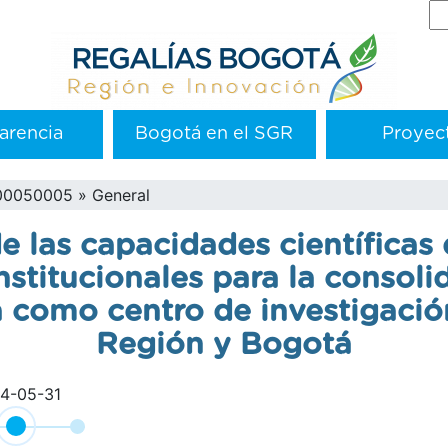
Se
arencia
Bogotá en el SGR
Proyec
00050005
General
 las capacidades científicas 
nstitucionales para la consoli
como centro de investigación
Región y Bogotá
4-05-31