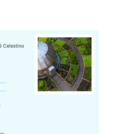
é Celestino
1
re