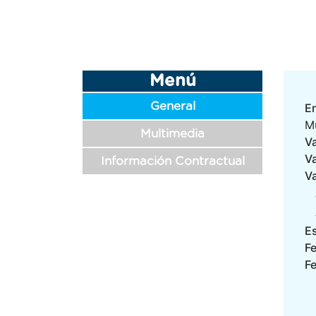
Menú
General
En
M
Multimedia
Va
V
Información Contractual
V
E
F
Fe