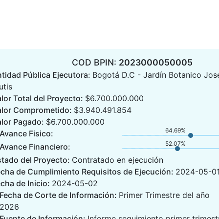
COD BPIN:
2023000050005
tidad Pública Ejecutora:
Bogotá D.C - Jardín Botanico Jos
utis
lor Total del Proyecto:
$6.700.000.000
alor Comprometido:
$3.940.491.854
alor Pagado:
$6.700.000.000
64.69%
Avance Fisico:
52.07%
Avance Financiero:
stado del Proyecto:
Contratado en ejecución
echa de Cumplimiento Requisitos de Ejecución:
2024-05-0
cha de Inicio:
2024-05-02
Fecha de Corte de Información:
Primer Trimestre del año
2026
Fuente de Información:
Informe seguimiento primer trimest