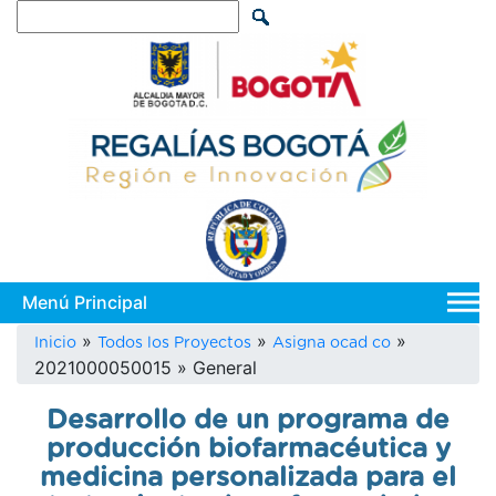
Pasar
Search
al
contenido
principal
Main
navi
Sobrescribir
Inicio
Todos los Proyectos
Asigna ocad co
2021000050015
General
enlaces
de
Desarrollo de un programa de
ayuda
producción biofarmacéutica y
a
medicina personalizada para el
la