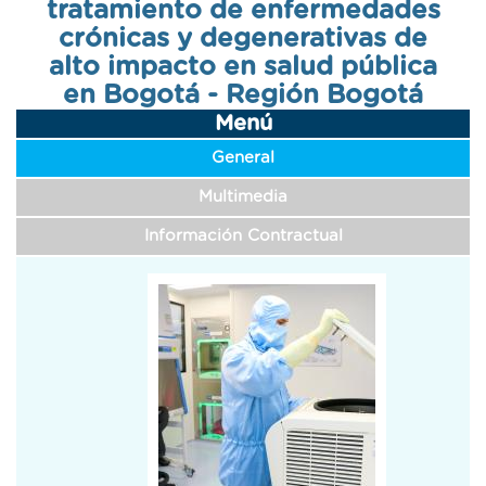
tratamiento de enfermedades
navegación
crónicas y degenerativas de
alto impacto en salud pública
en Bogotá - Región Bogotá
Menú
General
Multimedia
Información Contractual