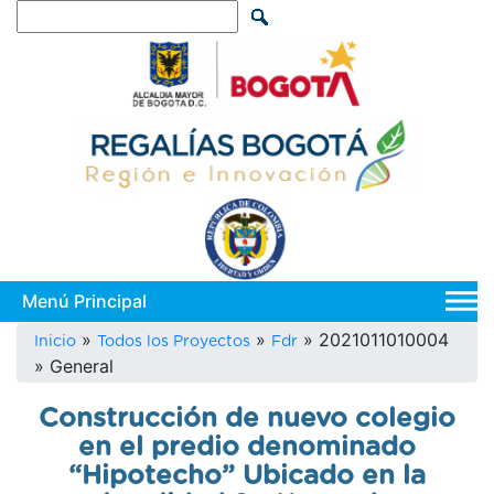
Pasar
Search
al
contenido
principal
Main
navi
Sobrescribir
2021011010004
Inicio
Todos los Proyectos
Fdr
General
enlaces
de
Construcción de nuevo colegio
ayuda
en el predio denominado
a
“Hipotecho” Ubicado en la
la