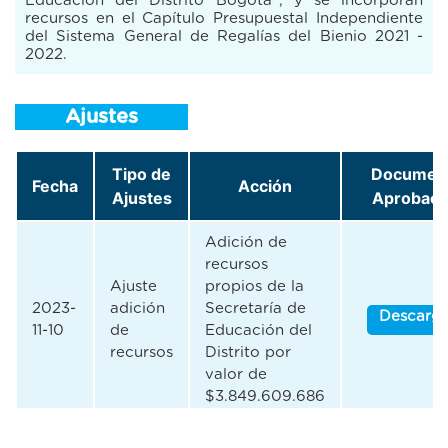
Educación del Distrito Bogotá", y se incorporan
recursos en el Capítulo Presupuestal Independiente
del Sistema General de Regalías del Bienio 2021 -
2022.
Ajustes
Tipo de
Documen
Fecha
Acción
Ajustes
Aprobaci
Adición de
recursos
Ajuste
propios de la
2023-
adición
Secretaría de
Descarga
11-10
de
Educación del
recursos
Distrito por
valor de
$3.849.609.686