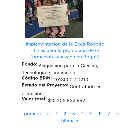
Implementación de la Beca Rodolfo
LLinás para la promoción de la
formación avanzada en Bogotá
Fondo:
Asignación para la Ciencia,
Tecnología e Innovación
Código BPIN:
2013000100210
Estado del Proyecto:
Contratado en
ejecución
Valor total:
$15.205.822.992
Paginación
Primera
Página
Page
Page
Page
Page
Page
Página
Page
Siguie
Úl
« primera
‹‹
1
2
3
4
5
6
7
››
página
anterior
actual
págin
pá
última »