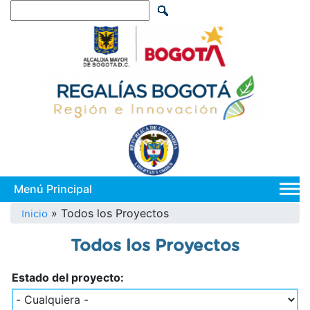
Pasar
Search
al
contenido
principal
Main
navi
Sobrescribir
Todos los Proyectos
Inicio
enlaces
Todos los Proyectos
de
ayuda
Estado del proyecto:
a
la