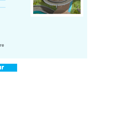
re
ur