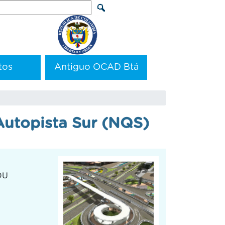
arch
tos
Antiguo OCAD Btá
 Autopista Sur (NQS)
IDU