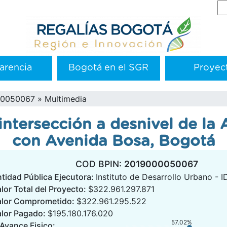
Se
arencia
Bogotá en el SGR
Proyec
00050067
Multimedia
intersección a desnivel de la
con Avenida Bosa, Bogotá
COD BPIN:
2019000050067
tidad Pública Ejecutora:
Instituto de Desarrollo Urbano - 
lor Total del Proyecto:
$322.961.297.871
alor Comprometido:
$322.961.295.522
alor Pagado:
$195.180.176.020
57.02%
Avance Fisico: