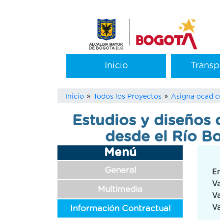
Pasar
al
contenido
principal
Main
Inicio
Transp
navigation
Sobrescribir
Inicio
Todos los Proyectos
Asigna ocad c
enlaces
Estudios y diseños 
de
desde el Río Bo
ayuda
Menú
a
General
En
la
Va
Multimedia
navegación
V
V
Información Contractual