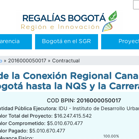
Se
arencia
Bogotá en el SGR
Proyec
2016000050017
Contractual
o
de la Conexión Regional Canal
gotá hasta la NQS y la Carrer
COD BPIN:
2016000050017
tidad Pública Ejecutora:
IDU - Instituto de Desarrollo Urb
lor Total del Proyecto:
$16.247.415.542
alor Comprometido:
$5.010.670.477
alor Pagado:
$5.010.670.477
100.00%
Avance Fisico: