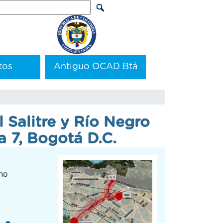
arch
tos
Antiguo OCAD Btá
 Salitre y Río Negro
a 7, Bogotá D.C.
ano