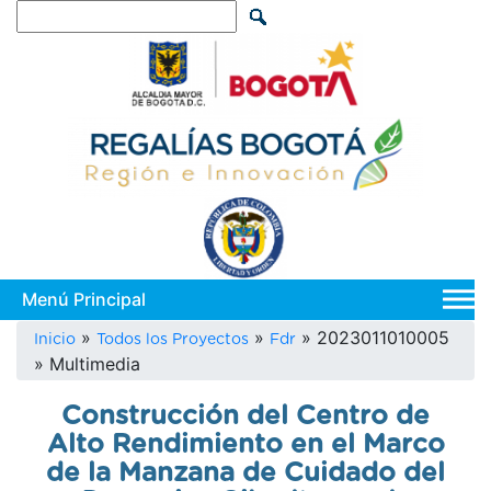
Pasar
Search
al
contenido
principal
Main
navi
Sobrescribir
2023011010005
Inicio
Todos los Proyectos
Fdr
Multimedia
enlaces
de
Construcción del Centro de
ayuda
Alto Rendimiento en el Marco
a
de la Manzana de Cuidado del
la