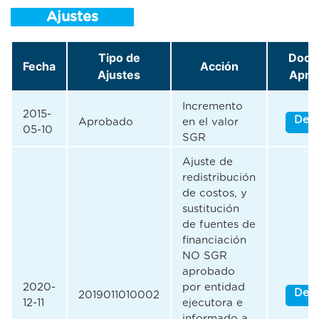
Ajustes
Tipo de
Docu
Fecha
Acción
Ajustes
Apro
Incremento
2015-
Desc
Aprobado
en el valor
05-10
SGR
Ajuste de
redistribución
de costos, y
sustitución
de fuentes de
financiación
NO SGR
aprobado
2020-
por entidad
Desc
2019011010002
12-11
ejecutora e
informado a