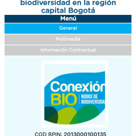
biodiversidad en la región
navegación
capital Bogotá
Menú
General
Multimedia
Información Contractual
COD BPIN:
2013000100135