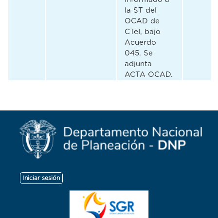
la ST del
OCAD de
CTeI, bajo
Acuerdo
045. Se
adjunta
ACTA OCAD.
Menú
Iniciar sesión
de
cuenta
de