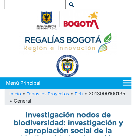
Pasar
Search
al
contenido
principal
Main
navi
Sobrescribir
2013000100135
Inicio
Todos los Proyectos
Fcti
General
enlaces
de
Investigación nodos de
ayuda
biodiversidad: investigación y
a
apropiación social de la
la