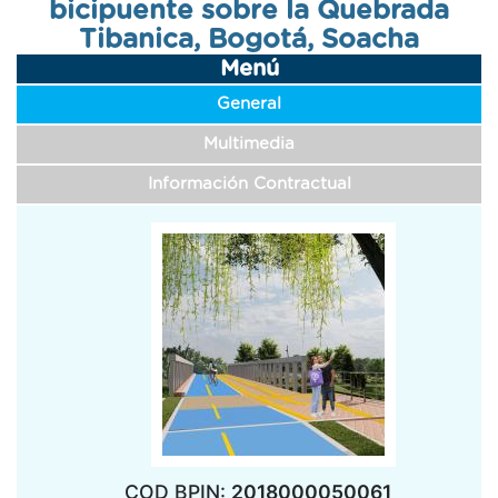
bicipuente sobre la Quebrada
navegación
Tibanica, Bogotá, Soacha
Menú
General
Multimedia
Información Contractual
COD BPIN:
2018000050061