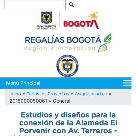
Pasar
Search
al
contenido
principal
Main
navi
Sobrescribir
Inicio
Todos los Proyectos
Asigna ocad co
2018000050061
General
enlaces
de
Estudios y diseños para la
ayuda
conexión de la Alameda El
a
Porvenir con Av. Terreros -
la