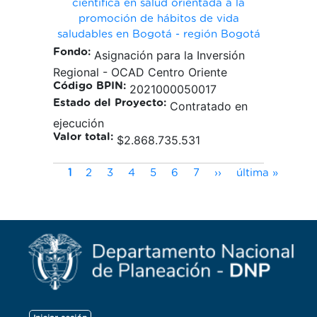
científica en salud orientada a la
promoción de hábitos de vida
saludables en Bogotá - región Bogotá
Fondo:
Asignación para la Inversión
Regional - OCAD Centro Oriente
Código BPIN:
2021000050017
Estado del Proyecto:
Contratado en
ejecución
Valor total:
$2.868.735.531
Paginación
Página
Page
Page
Page
Page
Page
Page
Siguiente
Última
1
2
3
4
5
6
7
››
última »
actual
página
página
Menú