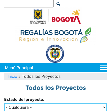
Pasar
Search
al
contenido
principal
Main
navi
Sobrescribir
Todos los Proyectos
Inicio
enlaces
Todos los Proyectos
de
ayuda
Estado del proyecto:
a
la